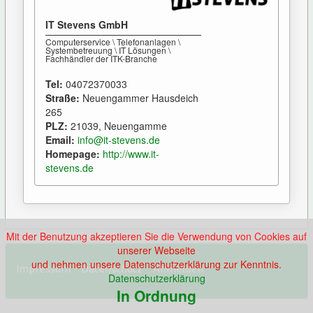
IT Stevens GmbH
Computerservice \ Telefonanlagen \
Systembetreuung \ IT Lösungen \
Fachhändler der ITK-Branche
Tel:
04072370033
Straße:
Neuengammer Hausdeich
265
PLZ:
21039, Neuengamme
Email:
info@it-stevens.de
Homepage:
http://www.it-
stevens.de
Mit der Benutzung akzeptieren Sie die Verwendung von Cookies auf
unserer Webseite
und nehmen unsere Datenschutzerklärung zur Kenntnis.
Impressum
Datenschutz
Anmelden
Datenschutzerklärung
In Ordnung