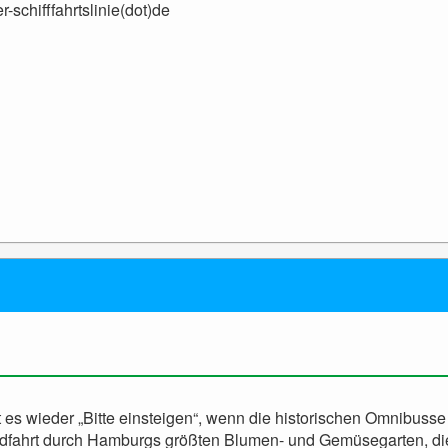
r-schifffahrtslinie(dot)de
t es wieder „Bitte einsteigen“, wenn die historischen Omnibusse
fahrt durch Hamburgs größten Blumen- und Gemüsegarten, die