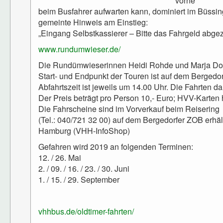
vorne
beim Busfahrer aufwarten kann, dominiert im Büssing
gemeinte Hinweis am Einstieg:
„Eingang Selbstkassierer – Bitte das Fahrgeld abgezä
www.rundumwieser.de/
Die Rundümwieserinnen Heidi Rohde und Marja Dose
Start- und Endpunkt der Touren ist auf dem Bergedor
Abfahrtszeit ist jeweils um 14.00 Uhr. Die Fahrten d
Der Preis beträgt pro Person 10,- Euro; HVV-Karten 
Die Fahrscheine sind im Vorverkauf beim Reisering
(Tel.: 040/721 32 00) auf dem Bergedorfer ZOB erhält
Hamburg (VHH-InfoShop)
Gefahren wird 2019 an folgenden Terminen:
12. / 26. Mai
2. / 09. / 16. / 23. / 30. Juni
1. / 15. / 29. September
vhhbus.de/oldtimer-fahrten/