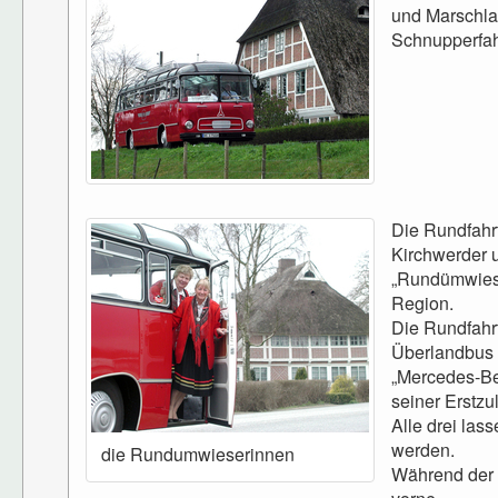
und Marschla
Schnupperfah
Die Rundfahr
Kirchwerder 
„Rundümwiese
Region.
Die Rundfahr
Überlandbus 
„Mercedes-Be
seiner Erstz
Alle drei la
werden.
die Rundumwieserinnen
Während der 