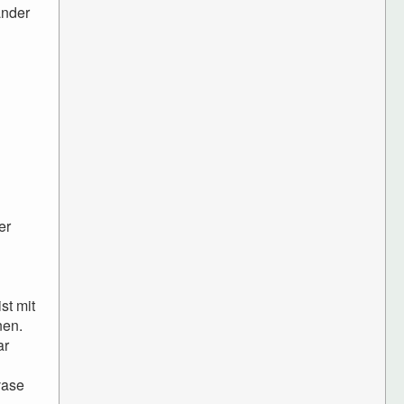
änder
er
st mit
nen.
ar
vase