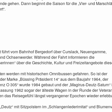
nde gehen. Dann beginnt die Saison für die „Vier- und Marschl
rt“.
t führt vom Bahnhof Bergedorf über Curslack, Neuengamme,
und Ochsenwerder. Während der Fahrt informieren die
rinnen“ über die Geschichte, Kultur und Freizeitangebote dies
ten werden mit historischen Omnibussen gefahren. So ist der
der Marke „Büssing Präsident 14“ aus dem Baujahr 1964, der
nz O 305“ wurde 1984 gebaut und der „Magirus-Deutz-Saturn“ i
ulassung 1962 sogar der älteste Wagen in der Runde der Vetera
ssen das Reisegefühl längst vergangener Epochen wieder erlebb
„Deutz“ mit Sitzpolstern im „Schlangenlederimitat“ und Blumen