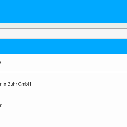
e
slinie Buhr GmbH
90