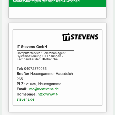
Veranstalltungen der nächsten 4 Wochen
IT Stevens GmbH
Computerservice \ Telefonanlagen \
Systembetreuung \ IT Lösungen \
Fachhändler der ITK-Branche
Tel:
04072370033
Straße:
Neuengammer Hausdeich
265
PLZ:
21039, Neuengamme
Email:
info@it-stevens.de
Homepage:
http://www.it-
stevens.de