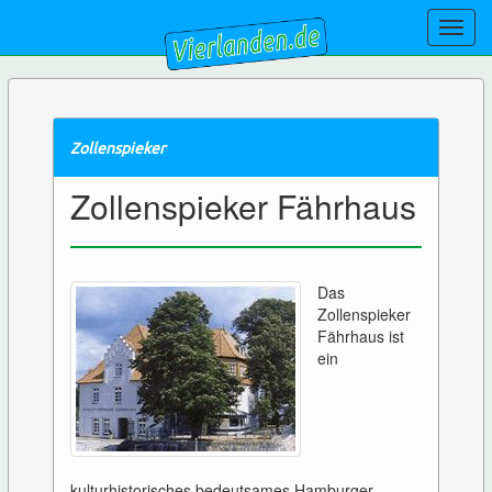
Toggl
navig
Zollenspieker
Zollenspieker Fährhaus
Das
Zollenspieker
Fährhaus ist
ein
kulturhistorisches bedeutsames Hamburger