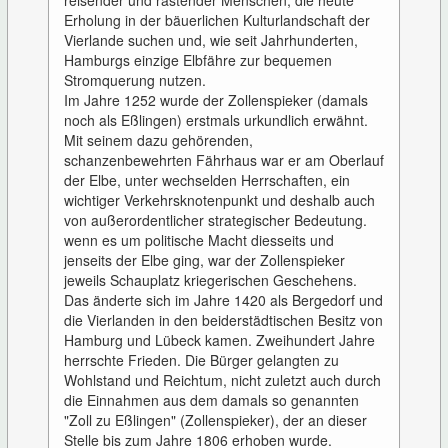
reisender und rastender Menschen, die heute
Erholung in der bäuerlichen Kulturlandschaft der
Vierlande suchen und, wie seit Jahrhunderten,
Hamburgs einzige Elbfähre zur bequemen
Stromquerung nutzen.
Im Jahre 1252 wurde der Zollenspieker (damals
noch als Eßlingen) erstmals urkundlich erwähnt.
Mit seinem dazu gehörenden,
schanzenbewehrten Fährhaus war er am Oberlauf
der Elbe, unter wechselden Herrschaften, ein
wichtiger Verkehrsknotenpunkt und deshalb auch
von außerordentlicher strategischer Bedeutung.
wenn es um politische Macht diesseits und
jenseits der Elbe ging, war der Zollenspieker
jeweils Schauplatz kriegerischen Geschehens.
Das änderte sich im Jahre 1420 als Bergedorf und
die Vierlanden in den beiderstädtischen Besitz von
Hamburg und Lübeck kamen. Zweihundert Jahre
herrschte Frieden. Die Bürger gelangten zu
Wohlstand und Reichtum, nicht zuletzt auch durch
die Einnahmen aus dem damals so genannten
"Zoll zu Eßlingen" (Zollenspieker), der an dieser
Stelle bis zum Jahre 1806 erhoben wurde.